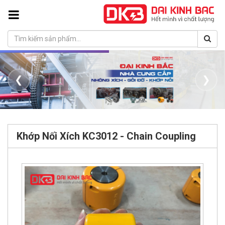
❮
❯
Khớp Nối Xích KC3012 - Chain Coupling