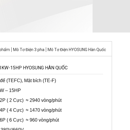
 phẩm
Mô Tơ Điện 3 pha
Mô Tơ Điện HYOSUNG Hàn Quốc
11KW-15HP HYOSUNG HÀN QUỐC
 đế (TEFC), Mặt bích (TE-F)
KW – 15HP
 2P ( 2 Cực) ≈ 2940 vòng/phút
 4P ( 4 Cực) ≈ 1470 vòng/phút
 6P ( 6 Cực) ≈ 960 vòng/phút
a 380V/660V