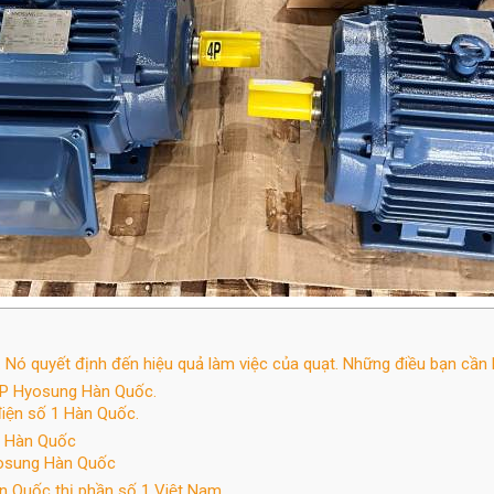
. Nó quyết định đến hiệu quả làm việc của quạt. Những điều bạn cần bi
5HP Hyosung Hàn Quốc.
ện số 1 Hàn Quốc.
g Hàn Quốc
yosung Hàn Quốc
 Quốc thị phần số 1 Việt Nam.