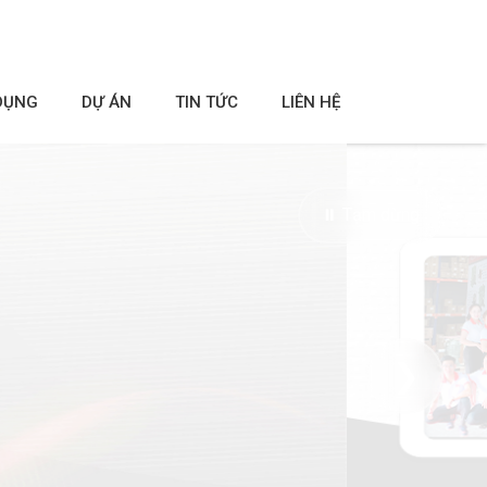
DỤNG
DỰ ÁN
TIN TỨC
LIÊN HỆ
⏸ Tạm dừng
❯