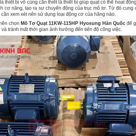
là thiết bị vô cùng cần thiết là thiết bị giúp quạt có thể hoạt 
h cơ năng, tạo ra sự chuyển động của trục mô tơ. Từ đó cung
, cần xem xét nên sử dụng loại động cơ của hãng nào.
n nên chọn
M
ô Tơ Quạt 11KW-115HP Hyosung Hàn Quốc
để 
i và tránh mất thời gian ảnh hưởng đến tiến độ công việc.