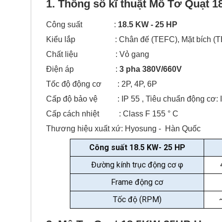
1. Thông số kĩ thuật Mô Tơ Quạt
Công suất :
18.5 KW - 25 HP
Kiểu lắp : Chân đế (TEFC), Mặt bích (T
Chất liệu : Vỏ gang
Điện áp :
3 pha 380V/660V
Tốc độ động cơ : 2P, 4P, 6P
Cấp độ bảo vệ : IP 55 , Tiêu chuẩn động cơ: IE
Cấp cách nhiệt : Class F 155 ° C
Thương hiệu xuất xứ: Hyosung - Hàn Quốc
Công suất 18.5 KW- 25 HP
Đường kính trục động cơ
φ
Frame động cơ
Tốc độ (RPM)