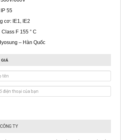
 IP 55
g cơ: IE1, IE2
 Class F 155 ° C
Hyosung – Hàn Quốc
 GIÁ
 CÔNG TY