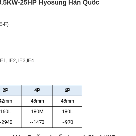
 18.5KW-25HP Hyosung Hàn Quốc
E-F)
1, IE2, IE3,IE4
2P
4P
6P
42mm
48mm
48mm
160L
180M
180L
~2940
~1470
~970