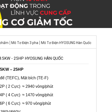
 phẩm
Mô Tơ Điện 3 pha
Mô Tơ Điện HYOSUNG Hàn Quốc
18.5KW - 25HP HYOSUNG HÀN QUỐC
8.5KW – 25HP
 đế (TEFC), Mặt bích (TE-F)
 2P ( 2 Cực) ≈ 2940 vòng/phút
 4P ( 4 Cực) ≈ 1470 vòng/phút
 6P ( 6 Cực) ≈ 970 vòng/phút
a 380V/660V