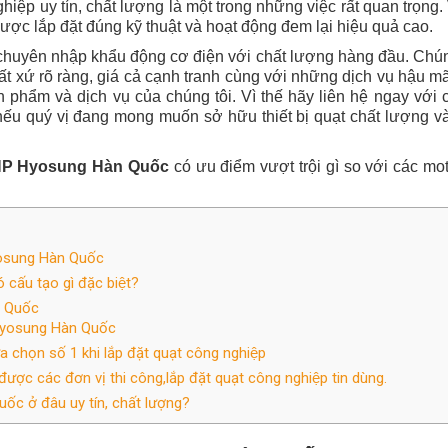
iệp uy tín, chất lượng là một trong những việc rất quan trọng. 
 được lắp đặt đúng kỹ thuật và hoạt động đem lại hiệu quả cao.
 chuyên nhập khẩu động cơ điện với chất lượng hàng đầu
. Chún
t xứ rõ ràng, giá cả cạnh tranh cùng với những dịch vụ hậu mã
hẩm và dịch vụ của chúng tôi. Vì thế hãy liên hệ ngay với chún
ếu quý vị đang mong muốn sở hữu thiết bị quạt chất lượng và
HP Hyosung Hàn Quốc
có ưu điểm vượt trội gì so với các m
yosung Hàn Quốc
u tạo gì đặc biệt?
n Quốc
Hyosung Hàn Quốc
̣n số 1 khi lắp đặt quạt công nghiệp
các đơn vị thi công,lắp đặt quạt công nghiệp tin dùng.
̉ đâu uy tín, chất lượng?