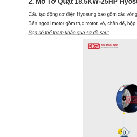
2. Mô Tơ Quạt 18.5KW-25HP Hyosung 
Cấu tạo động cơ điện Hyosung bao gồm các vòng bi
Bên ngoài motor gồm trục motor, vỏ, chân đế, hộp 
Bạn có thể tham khảo qua sơ đồ sau: