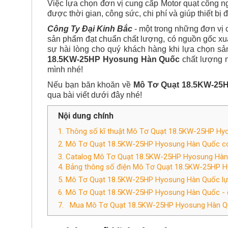
Việc lựa chọn đơn vị cung cấp Motor quạt công ngh
được thời gian, công sức, chi phí và giúp thiết bị
Công Ty Đại Kinh Bắc
- một trong những đơn vị
sản phẩm đạt chuẩn chất lượng, có nguồn gốc xuấ
sự hài lòng cho quý khách hàng khi lựa chọn sản p
18.5KW-25HP Hyosung Hàn Quốc
chất lượng n
mình nhé!
Nếu bạn băn khoăn về
Mô Tơ Quạt 18.5KW-25
qua bài viết dưới đây nhé!
Nội dung chính
1. Thông số kĩ thuật Mô Tơ Quạt 18.5KW-25HP H
2. Mô Tơ Quạt 18.5KW-25HP Hyosung Hàn Quốc có cấ
3. Catalog Mô Tơ Quạt 18.5KW-25HP Hyosung Hà
4. Bảng thông số điện Mô Tơ Quạt 18.5KW-25HP 
5. Mô Tơ Quạt 18.5KW-25HP Hyosung Hàn Quốc lựa cho
6. Mô Tơ Quạt 18.5KW-25HP Hyosung Hàn Quốc - được 
7. Mua Mô Tơ Quạt 18.5KW-25HP Hyosung Hàn Quốc ơ