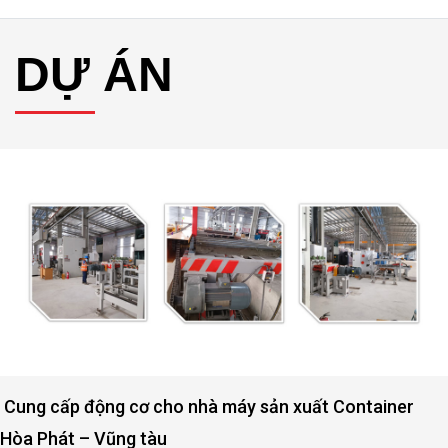
DỰ ÁN
Động cơ nâng hạ cửa đập thủy lợi Rào Nam – Quảng
Bình