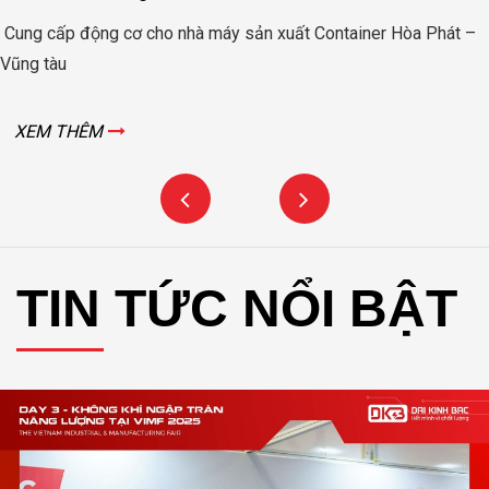
Động cơ nâng hạ cửa đập thủy lợi Rào Nam – Quảng Bình
XEM THÊM
TIN TỨC NỔI BẬT