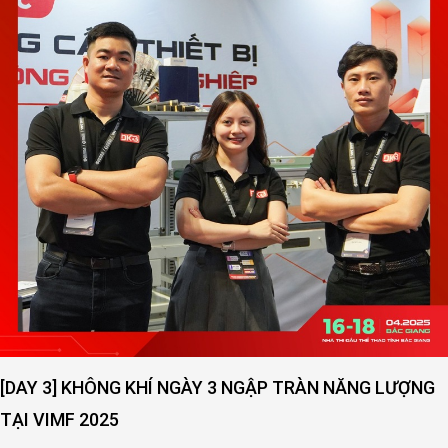
[DAY 2] SỨC NÓNG NGÀY THỨ 2 VẪN ĐANG LAN TOẢ -
VIMF 2025 – BẮC GIANG!