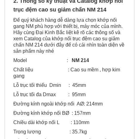
2. Thông số kỹ thuật và Catalog k
hớp nối
trục đệm cao su giảm chấn NM 214
Để quý khách hàng dễ dàng lựa chọn khớp nối
gang NM phù hợp với thiết bị, máy móc của mình.
Hãy cùng Đại Kinh Bắc liệt kê rõ các thông số và
xem Catalog của khớp nối trục đệm cao su giảm
chấn NM 214 dưới đây để có cái nhìn toàn diện về
sản phẩm này nhé
Model :
NM 214
Chất liệu : Cao su mềm , hợp kim
gang
Lỗ trục tối thiểu Dmin : 45mm
Lỗ trục tối đa Dmax : 95mm
Đường kính ngoài khớp nối AØ: 214mm
Đường kính khớp nối BØ : 157mm
Chiều dài khớp nối L : 110mm
Trọng lượng : 35.7kg