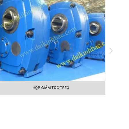
HỘP GIẢM TỐC TREO