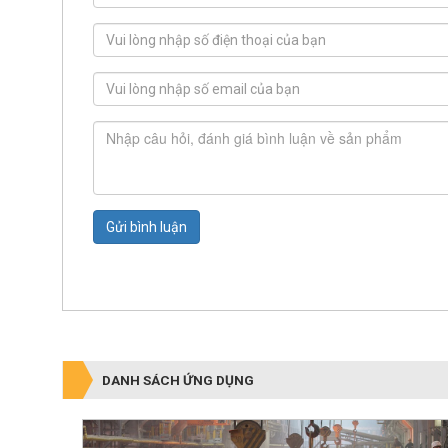
Gửi bình luận
DANH SÁCH ỨNG DỤNG