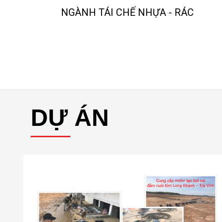
NGÀNH TÁI CHẾ NHỰA - RÁC
O
DỰ ÁN