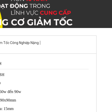
m Tốc Công Nghiệp Nặng
H
0BH
0
 60w đến 90w
: 90x90mm
ra: 15mm