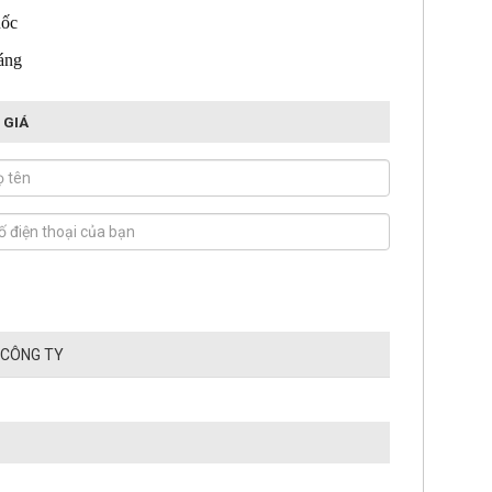
uốc
áng
 GIÁ
 CÔNG TY