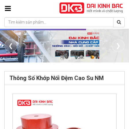
❮
❯
Thông Số Khớp Nối Đệm Cao Su NM