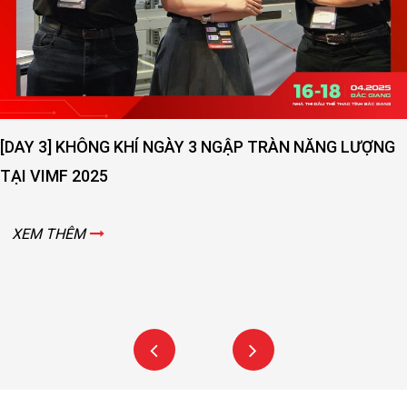
[DAY 2] SỨC NÓNG NGÀY THỨ 2 VẪN ĐANG LAN TOẢ -
VIMF 2025 – BẮC GIANG!
XEM THÊM