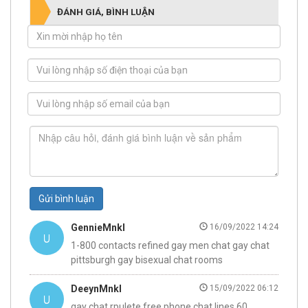
ĐÁNH GIÁ, BÌNH LUẬN
Gửi bình luận
GennieMnkl
16/09/2022 14:24
1-800 contacts refined gay men chat gay chat
pittsburgh gay bisexual chat rooms
DeeynMnkl
15/09/2022 06:12
gay chat rpulete free phone chat lines 60