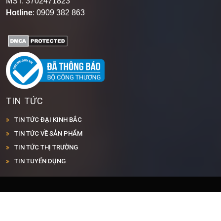
MST: 3702471823
Hotline
: 0909 382 863
TIN TỨC
TIN TỨC ĐẠI KINH BẮC
TIN TỨC VỀ SẢN PHẨM
TIN TỨC THỊ TRƯỜNG
TIN TUYỂN DỤNG