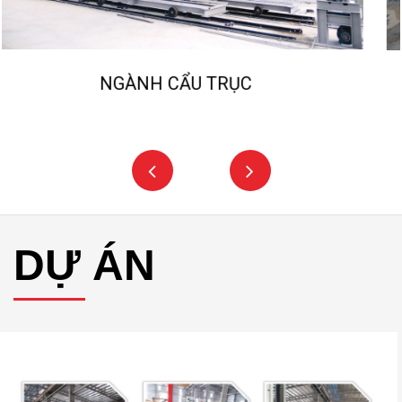
NGÀNH NGHIỀN ĐÁ, CÁT NHÂN TẠO
DỰ ÁN