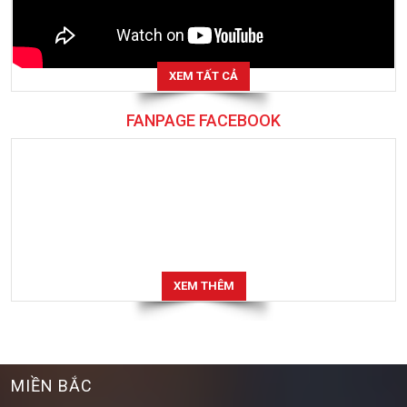
XEM TẤT CẢ
FANPAGE FACEBOOK
XEM THÊM
MIỀN BẮC