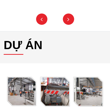
DỰ ÁN