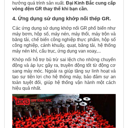
hưởng quá trình sản xuất.
Đại Kinh Bắc cung cấp
vòng đệm GR thay thế khi bạn cần.
4. Ứng dụng sử dụng khớp nối thép GR.
Các ứng dụng sử dụng khớp nối GR phổ biến như
máy bơm, hộp số, máy nén, máy thổi, máy trộn và
băng tải, chế biến công nghiệp thực phẩm, hộp số
công nghiệp, cánh khuấy, quạt, băng tải, hệ thống
máy nén khí, cẩu trục, ứng dụng van xoay,...
Khớp nối hỗ trợ bù trừ sai lệch cho những chuyển
động và áp lực gây ra, truyền động tốt từ động cơ
sang máy móc. Ngoài ra giúp tăng sự linh hoạt và
tạo sự tiện lợi cho hệ thống máy, bảo đảm sự an
toàn tuyệt đối, giúp hệ thống vận hành một cách
hiệu quả nhất.