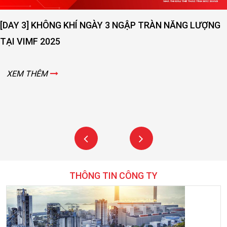
G
[DAY 2] SỨC NÓNG NGÀY THỨ 2 VẪN ĐANG LAN TO
VIMF 2025 – BẮC GIANG!
XEM THÊM
THÔNG TIN CÔNG TY