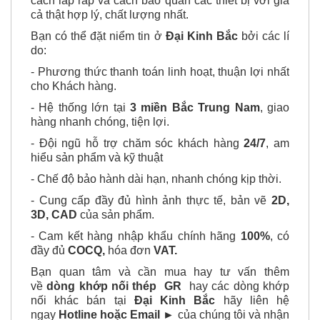
cách lắp ráp và cách bảo quản các thiết bị với giá
cả thật hợp lý, chất lượng nhất.
Bạn có thể đặt niểm tin ở
Đại Kinh Bắc
bởi các lí
do:
- Phương thức thanh toán linh hoạt, thuận lợi nhất
cho Khách hàng.
- Hệ thống lớn tại
3 miền Bắc Trung Nam
, giao
hàng nhanh chóng, tiện lợi.
- Đội ngũ hỗ trợ chăm sóc khách hàng
24/7
, am
hiểu sản phẩm và kỹ thuật
- Chế độ bảo hành dài hạn, nhanh chóng kịp thời.
- Cung cấp đầy đủ hình ảnh thực tế, bản vẽ
2D,
3D, CAD
của sản phẩm.
- Cam kết hàng nhập khẩu chính hãng
100%
, có
đầy đủ
COCQ,
hóa đơn
VAT.
Bạn quan tâm và cần mua hay tư vấn thêm
về
dòng khớp nối thép GR
hay các dòng khớp
nối khác bán tại
Đại Kinh Bắc
hãy liên hệ
ngay
Hotline hoặc Email ►
của chúng tôi và nhận