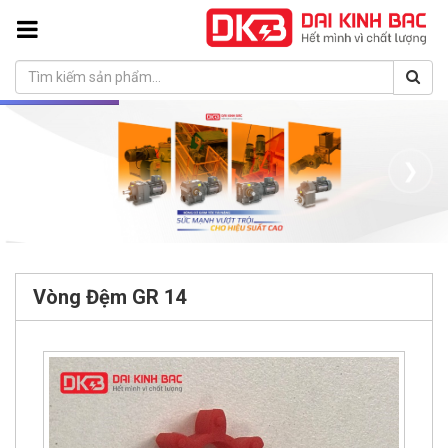
❮
❯
Vòng Đệm GR 14