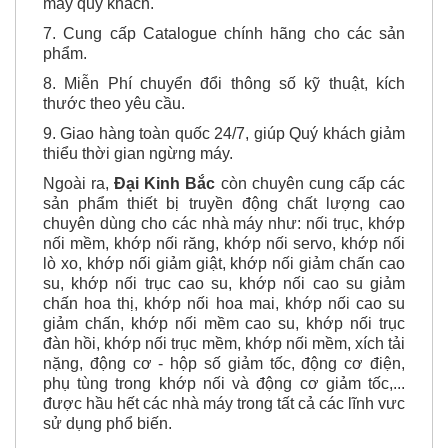
máy quý khách.
7. Cung cấp Catalogue chính hãng cho các sản
phẩm.
8. Miễn Phí chuyển đổi thông số kỹ thuật, kích
thước theo yêu cầu.
9. Giao hàng toàn quốc 24/7, giúp Quý khách giảm
thiểu thời gian ngừng máy.
Ngoài ra,
Đại Kinh Bắc
còn chuyên cung cấp các
sản phẩm thiết bị truyền động chất lượng cao
chuyên dùng cho các nhà máy như: nối trục, khớp
nối mềm, khớp nối răng, khớp nối servo, khớp nối
lò xo, khớp nối giảm giật, khớp nối giảm chấn cao
su, khớp nối trục cao su, khớp nối cao su giảm
chấn hoa thị, khớp nối hoa mai, khớp nối cao su
giảm chấn, khớp nối mềm cao su, khớp nối trục
đàn hồi, khớp nối trục mềm, khớp nối mềm, xích tải
nặng, động cơ - hộp số giảm tốc, động cơ điện,
phụ tùng trong khớp nối và động cơ giảm tốc,...
được hầu hết các nhà máy trong tất cả các lĩnh vưc
sử dụng phổ biến.