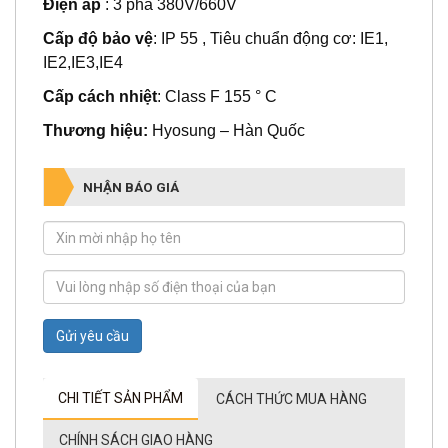
Điện áp
: 3 pha 380V/660V
Cấp độ bảo vệ
: IP 55 , Tiêu chuẩn động cơ: IE1,
IE2,IE3,IE4
Cấp cách nhiệt
: Class F 155 ° C
Thương hiệu:
Hyosung – Hàn Quốc
NHẬN BÁO GIÁ
Gửi yêu cầu
CHI TIẾT SẢN PHẨM
CÁCH THỨC MUA HÀNG
CHÍNH SÁCH GIAO HÀNG