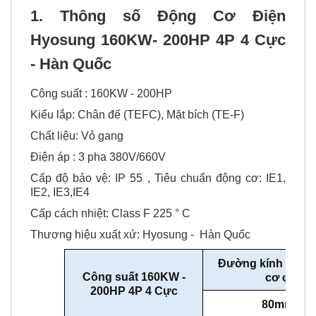
1. Thông số
Động Cơ Điện
Hyosung 160KW- 200HP 4P 4 Cực
- Hàn Quốc
Công suất : 160KW - 200HP
Kiểu lắp: Chân đế (TEFC), Mặt bích (TE-F)
Chất liệu: Vỏ gang
Điện áp : 3 pha 380V/660V
Cấp độ bảo vệ: IP 55 , Tiêu chuẩn động cơ: IE1,
IE2, IE3,IE4
Cấp cách nhiệt: Class F 225 ° C
Thương hiệu xuất xứ: Hyosung - Hàn Quốc
Đường kính trục 
Công suất 160KW -
cơ
φ
200HP 4P 4 Cực
80mm