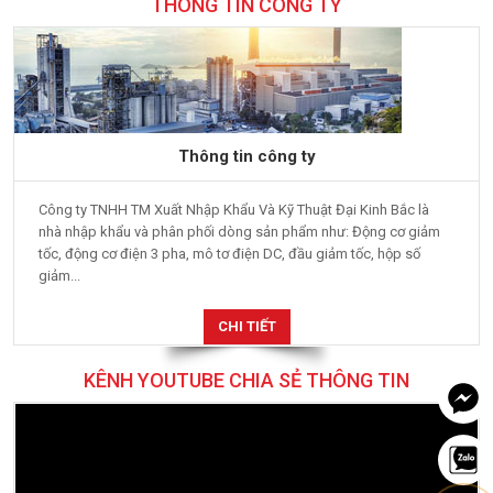
THÔNG TIN CÔNG TY
Thông tin công ty
Công ty TNHH TM Xuất Nhập Khẩu Và Kỹ Thuật Đại Kinh Bắc là
nhà nhập khẩu và phân phối dòng sản phẩm như: Động cơ giảm
tốc, động cơ điện 3 pha, mô tơ điện DC, đầu giảm tốc, hộp số
giảm...
CHI TIẾT
KÊNH YOUTUBE CHIA SẺ THÔNG TIN