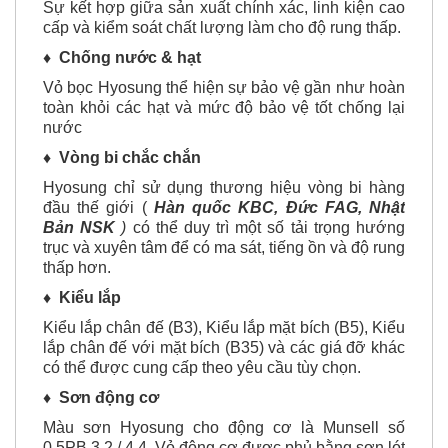
Sự kết hợp giữa sản xuất chính xác, linh kiện cao
cấp và kiểm soát chất lượng làm cho độ rung thấp.
♦
Chống nước & hạt
Vỏ bọc Hyosung thể hiện sự bảo vệ gần như hoàn
toàn khỏi các hạt và mức độ bảo vệ tốt chống lại
nước
♦
Vòng bi chắc chắn
Hyosung chỉ sử dụng thương hiệu vòng bi hàng
đầu thế giới (
Hàn quốc KBC, Đức FAG, Nhật
Bản NSK
)
có thể duy trì một số tải trọng hướng
trục và xuyên tâm để có ma sát, tiếng ồn và độ rung
thấp hơn.
♦
Kiểu lắp
Kiểu lắp chân đế (B3), Kiểu lắp mặt bích (B5), Kiểu
lắp chân đế với mặt bích (B35) và các giá đỡ khác
có thể được cung cấp theo yêu cầu tùy chọn.
♦
Sơn động cơ
Màu sơn Hyosung cho động cơ là Munsell số
0.5PB 3.2 / 4.4. Vỏ động cơ được phủ bằng sơn lót