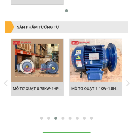
SẢN PHẨM TƯƠNG TỰ
 Máy Lau Sàn AMETEK
MÔ TƠ QUẠT 0.75KW-1HP HYOSUNG HÀN QUỐC
MÔ TƠ QUẠT 1.1KW-1.5HP HYOSUNG HÀN QUỐC