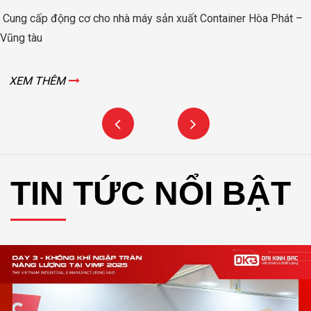
Động cơ nâng hạ cửa đập thủy lợi Rào Nam – Quảng Bình
XEM THÊM
TIN TỨC NỔI BẬT