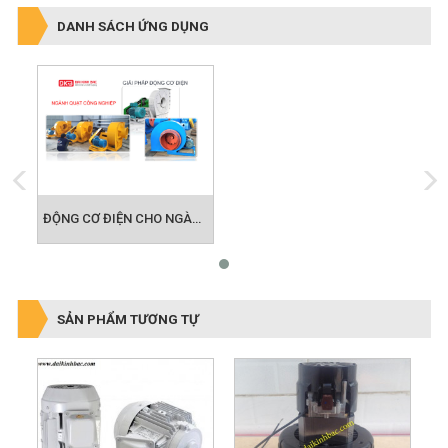
DANH SÁCH ỨNG DỤNG
ĐỘNG CƠ ĐIỆN CHO NGÀNH QUẠT CÔNG NGHIỆP
SẢN PHẨM TƯƠNG TỰ