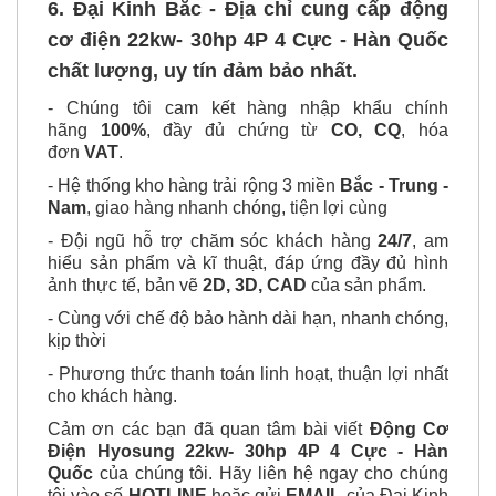
6. Đại Kinh Bắc - Địa chỉ cung cấp động
cơ điện 22kw- 30hp 4P 4 Cực - Hàn Quốc
chất lượng, uy tín đảm bảo nhất.
- Chúng tôi cam kết hàng nhập khẩu chính
hãng
100%
, đầy đủ chứng từ
CO, CQ
, hóa
đơn
VAT
.
- Hệ thống kho hàng trải rộng 3 miền
Bắc - Trung -
Nam
, giao hàng nhanh chóng, tiện lợi cùng
- Đội ngũ hỗ trợ chăm sóc khách hàng
24/7
, am
hiểu sản phẩm và kĩ thuật, đáp ứng đầy đủ hình
ảnh thực tế, bản vẽ
2D, 3D, CAD
của sản phẩm.
- Cùng với chế độ bảo hành dài hạn, nhanh chóng,
kịp thời
- Phương thức thanh toán linh hoạt, thuận lợi nhất
cho khách hàng.
Cảm ơn các bạn đã quan tâm bài viết
Động Cơ
Điện Hyosung 22kw- 30hp 4P 4 Cực - Hàn
Quốc
của chúng tôi. Hãy liên hệ ngay cho chúng
tôi vào số
HOTLINE
hoặc gửi
EMAIL
của Đại Kinh