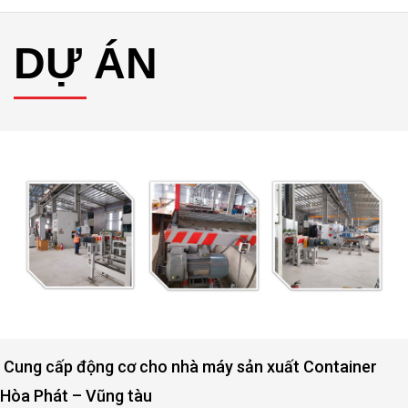
DỰ ÁN
Động cơ nâng hạ cửa đập thủy lợi Rào Nam – Quảng
Bình