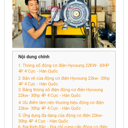
Nội dung chính
​1. Thông số động cơ điện Hyosung 22KW- 30HP
4P 4 Cực - Hàn Quốc
2. Bản vẽ của động cơ điện Hyosung 22kw- 30hp
4P 4 Cực - Hàn Quốc
3. Bảng thông số điện động cơ điện Hyosung
22kw- 30hp 4P 4 Cực - Hàn Quốc
4. Ưu điểm làm nên thương hiệu động cơ điện
22kw- 30hp 4P 4 Cực - Hàn Quốc
5. Ứng dụng đa dạng của động cơ điện 22kw-
30hp 4P 4 Cực - Hàn Quốc
6. Đại Kinh Bắc - Địa chỉ cung cấp động cơ điện