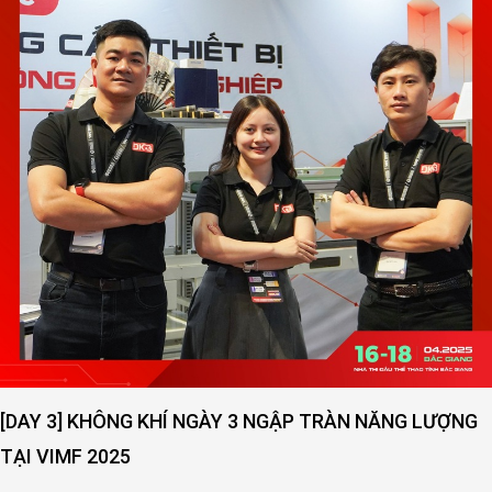
[DAY 2] SỨC NÓNG NGÀY THỨ 2 VẪN ĐANG LAN TOẢ -
VIMF 2025 – BẮC GIANG!