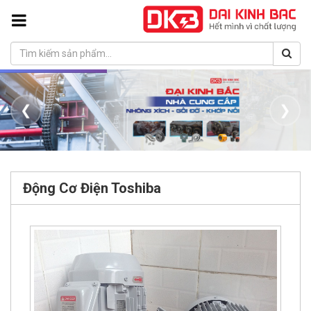
❮
❯
Động Cơ Điện Toshiba