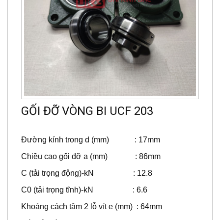
GỐI ĐỠ VÒNG BI UCF 203
Đường kính trong d (mm) : 17mm
Chiều cao gối đỡ a (mm) : 86mm
C (tải trọng động)-kN : 12.8
C0 (tải trọng tĩnh)-kN : 6.6
Khoảng cách tâm 2 lỗ vít e (mm) : 64mm