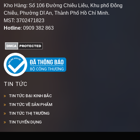
Kho Hàng: Số 106 Đường Chiêu Liêu, Khu phố Đông
Chiêu, Phường Dĩ An, Thành Phố Hồ Chí Minh
.
MST: 3702471823
Hotline
: 0909 382 863
TIN TỨC
TIN TỨC ĐẠI KINH BẮC
TIN TỨC VỀ SẢN PHẨM
TIN TỨC THỊ TRƯỜNG
TIN TUYỂN DỤNG