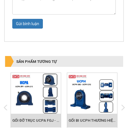
Gửi bình luận
SẢN PHẨM TƯƠNG TỰ
GỐI ĐỠ TRỤC UCFC FGJ - GỐI ĐỠ VÒNG BI CÔNG NGHIỆP
GỐI ĐỠ TRỤC UCPA FGJ - GỐI ĐỠ VÒNG BI CÔNG NGHIỆP
GỐI BI UCPH THƯƠNG HIỆU FGJ CHÍNH HÃNG