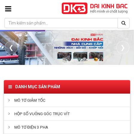
❮
❯
DANH MỤC SẢN PHẨM
MÔ TƠ GIẢM TỐC
HỘP SỐ VUÔNG GÓC TRỤC VÍT
MÔ TƠ ĐIỆN 3 PHA