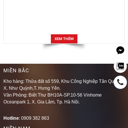
XEM THÊM
MIỀN BẮC
Kho hàng: Thửa đất số 559, Khu Công Nghiệp Tân Quang,
X. Như Quỳnh,T. Hưng Yên.
Văn Phòng: Biệt Thự BH10A-SP.10-56 Vinhome
Oceanpark 1, X. Gia Lâm, Tp. Hà Nội.
Hotline
: 0909 382 863