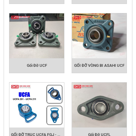
Gối Đỡ UCF
GỐI ĐỠ VÒNG BI ASAHI UCF
GỐI ĐỠ TRỤC UCFA FGJ - GỐI ĐỠ VÒNG BI CÔNG NGHIỆP
Gối Đỡ UCFL