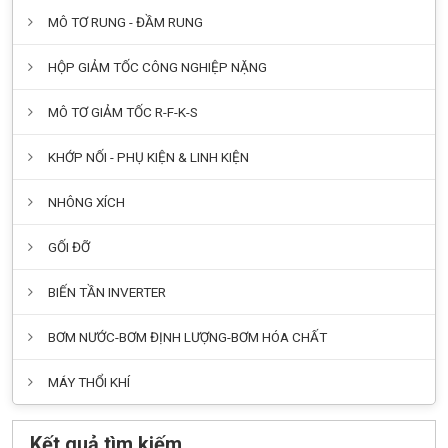
MÔ TƠ RUNG - ĐẦM RUNG
HỘP GIẢM TỐC CÔNG NGHIỆP NẶNG
MÔ TƠ GIẢM TỐC R-F-K-S
KHỚP NỐI - PHỤ KIỆN & LINH KIỆN
NHÔNG XÍCH
GỐI ĐỠ
BIẾN TẦN INVERTER
BƠM NƯỚC-BƠM ĐỊNH LƯỢNG-BƠM HÓA CHẤT
MÁY THỔI KHÍ
Kết quả tìm kiếm