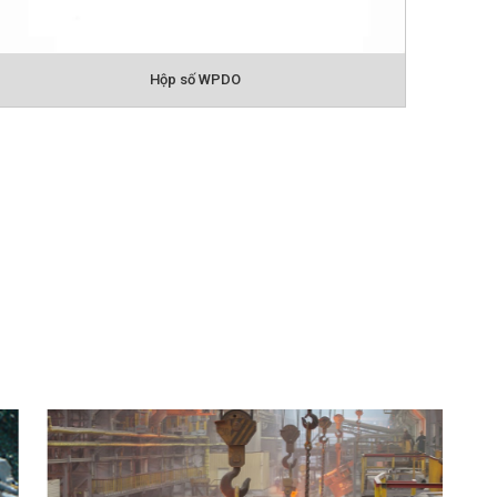
Hộp số WPDX