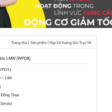
Trang chủ
Sản phẩm
Hộp Số Vuông Góc Trục Vít
 Góc LMW (WPDA)
(WPDA)
0 ~ 1/60
g
t: Đồng Thau
Taiwan)