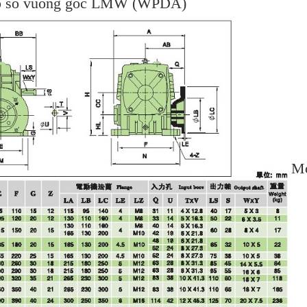
hộp số vuông góc LMW (WPDA)
Mọ