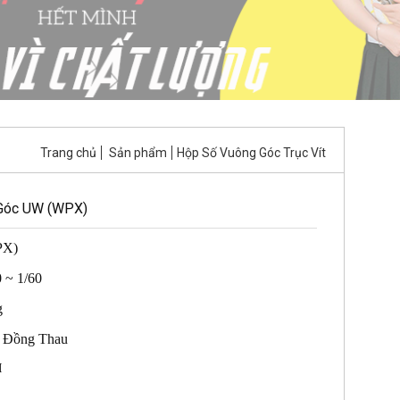
Trang chủ
Sản phẩm
Hộp Số Vuông Góc Trục Vít
Góc UW (WPX)
PX)
0 ~ 1/60
g
t: Đồng Thau
M