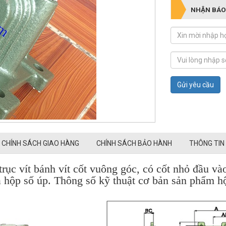
NHẬN BÁO
Gửi yêu cầu
CHÍNH SÁCH GIAO HÀNG
CHÍNH SÁCH BẢO HÀNH
THÔNG TIN
 trục vít bánh vít cốt vuông góc, có cốt nhỏ đầu v
là hộp số úp. Thông số kỹ thuật cơ bản sản phẩm