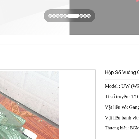
Hộp Số Vuông 
Model : UW (W
Tỉ số truyền: 1/1
Vật liệu vỏ: Gan
Vật liệu bánh ví
Thương hiệu: BG