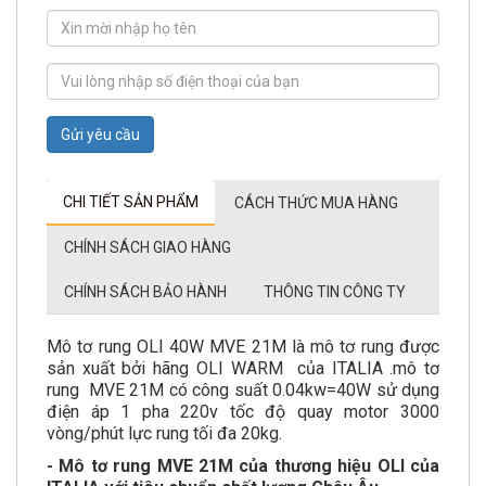
Gửi yêu cầu
CHI TIẾT SẢN PHẨM
CÁCH THỨC MUA HÀNG
CHÍNH SÁCH GIAO HÀNG
CHÍNH SÁCH BẢO HÀNH
THÔNG TIN CÔNG TY
Mô tơ rung OLI 40W MVE 21M là mô tơ rung được
sản xuất bởi hãng OLI WARM của ITALIA .mô tơ
rung MVE 21M có công suất 0.04kw=40W sử dụng
điện áp 1 pha 220v tốc độ quay motor 3000
vòng/phút lực rung tối đa 20kg.
- Mô tơ rung MVE 21M của thương hiệu OLI của