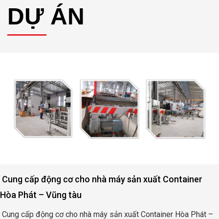
DỰ ÁN
cấp động cơ cho nhà máy sản xuất Container
Độn
hát – Vũng tàu
Bìn
p động cơ cho nhà máy sản xuất Container Hòa Phát –
Động