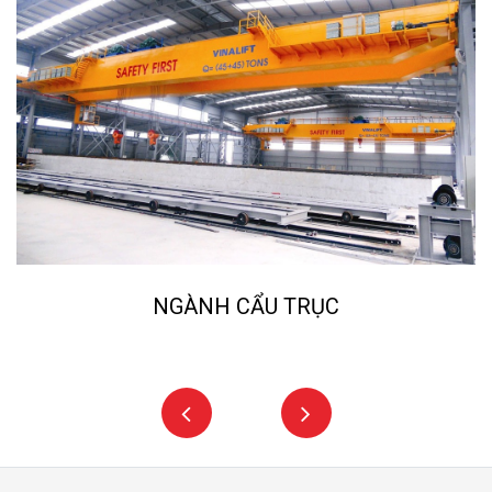
NGÀNH CẨU TRỤC
NG