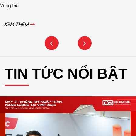
àu
X
 THÊM
TIN TỨC NỔI BẬT