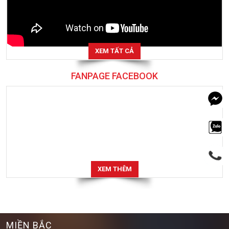
XEM TẤT CẢ
FANPAGE FACEBOOK
XEM THÊM
MIỀN BẮC