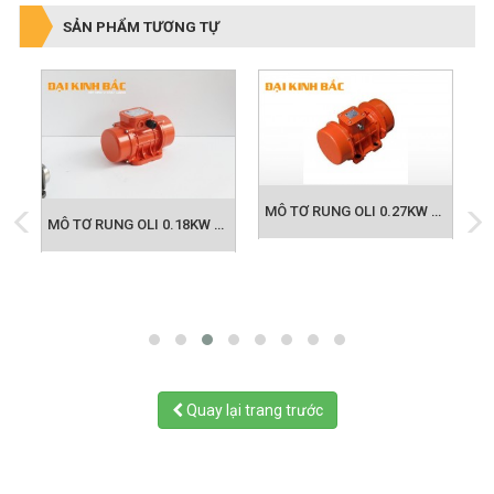
SẢN PHẨM TƯƠNG TỰ
MÔ TƠ RUNG OLI 0.27KW MVE 300/3
 OLI 0.18KW MVE 202/3
MÔ TƠ RUNG OLI 0.18KW MVE 202/3
Quay lại trang trước