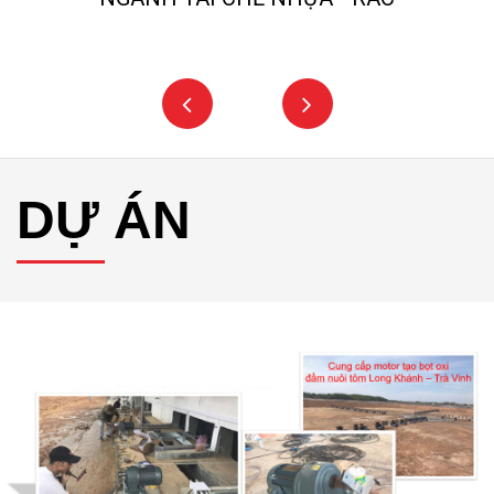
DỰ ÁN