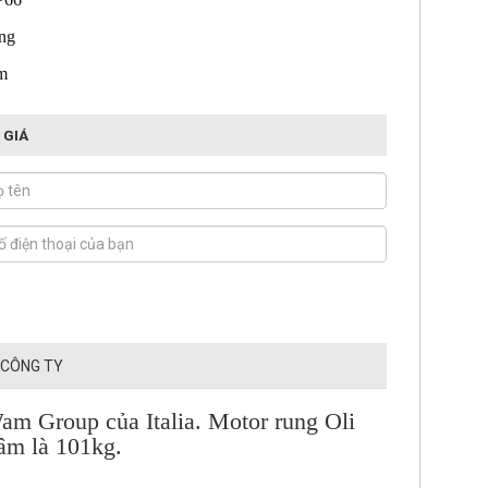
áng
m
 GIÁ
 CÔNG TY
am Group của Italia. Motor rung Oli
âm là 101kg.