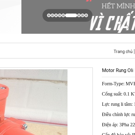
Trang chủ
Motor Rung Oli
Form-Type: MVE
Cống suất: 0.1 
Lực rung li tâm:
Điều chỉnh lực r
Điện áp: 3Pha 2
Cấp độ bảo vệ: I