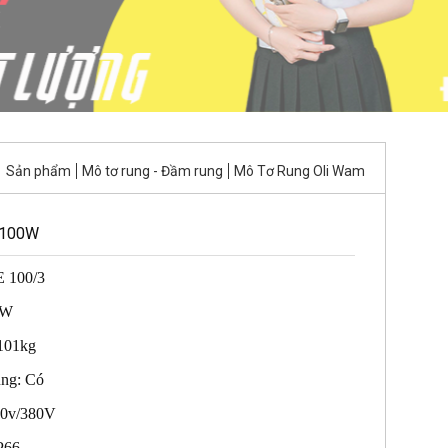
Sản phẩm
Mô tơ rung - Đầm rung
Mô Tơ Rung Oli Wam
 100W
 100/3
KW
 101kg
ung: Có
20v/380V
P66