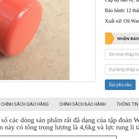
Bảo hành: 12 th
Xuất xứ: Oli Wa
NHẬN BÁO
Gửi yêu cầu
CHÍNH SÁCH GIAO HÀNG
CHÍNH SÁCH BẢO HÀNH
THÔNG TIN
 số các dòng sản phẩm rất đâ dạng của tập đoàn W
ày có tổng trọng lượng là 4,6kg và lực rung li t