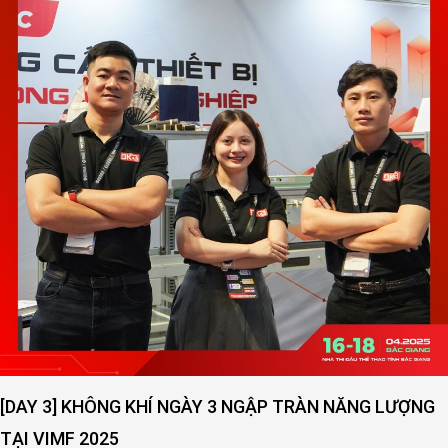
Í NGÀY 3 NGẬP TRÀN NĂNG LƯỢNG
[DAY 2] SỨC NÓ
VIMF 2025 – BẮC