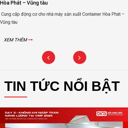
Bình
áy sản xuất Container Hòa Phát –
Động cơ nâng hạ cửa đập
XEM THÊM
TIN TỨC NỔI BẬT