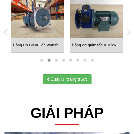
giảm tốc cyclo Mặt Bích
Động Cơ Giảm Tốc Wanshsin Mặt Bích
Động cơ giảm tốc 0.75kw 1hp 1/150
Quay lại trang trước
GIẢI PHÁP