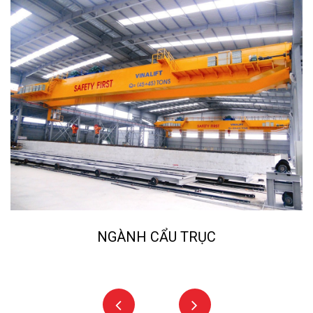
 TRỤC
NGÀNH NGHIỀN ĐÁ, 