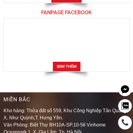
FANPAGE FACEBOOK
XEM THÊM
MIỀN BẮC
Kho hàng: Thửa đất số 559, Khu Công Nghiệp Tân Quang,
X. Như Quỳnh,T. Hưng Yên.
Văn Phòng: Biệt Thự BH10A-SP.10-56 Vinhome
Oceanpark 1, X. Gia Lâm, Tp. Hà Nội.