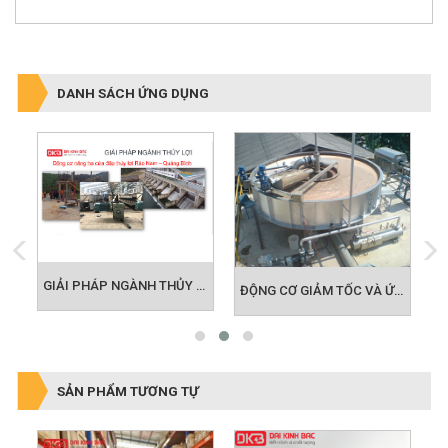
DANH SÁCH ỨNG DỤNG
GIẢI PHÁP MOTOR CHO NGÀNH LOGISTIC
GIẢI PHÁP NGÀNH THỦY LỢI - NÔNG NGHIỆP
ĐỘNG CƠ GIẢM TỐC VÀ ỨNG DỤNG BỂ ADF TRONG LĨNH VỰC MÔI TRƯỜNG
SẢN PHẨM TƯƠNG TỰ