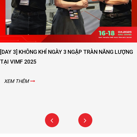
[DAY 2] SỨC NÓNG NGÀY THỨ 2 VẪN ĐANG LAN TOẢ -
VIMF 2025 – BẮC GIANG!
XEM THÊM