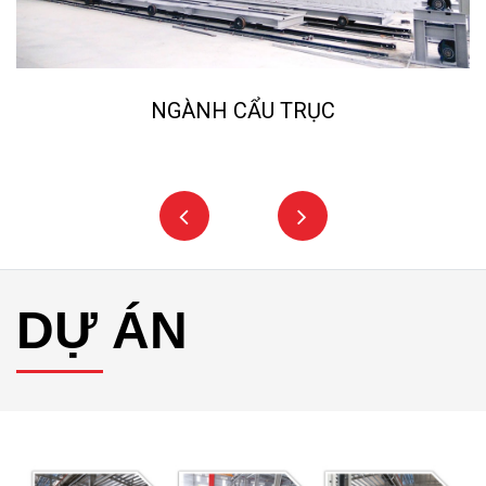
NGÀNH NGHIỀN ĐÁ, CÁT NHÂN TẠO
DỰ ÁN