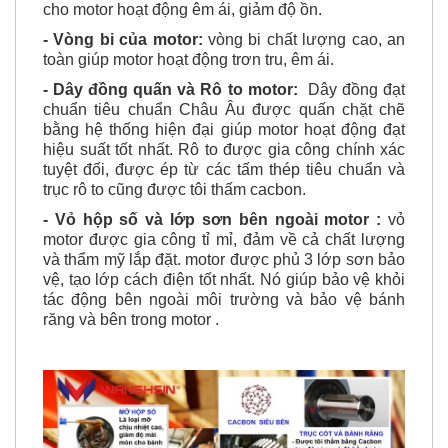
Hệ thống tiện bánh răng tiên tiến , chính xác giúp
cho motor hoạt động êm ái, giảm độ ồn.
- Vòng bi của motor:
vòng bi chất lượng cao, an
toàn giúp motor hoạt động trơn tru, êm ái.
- Dây đồng quấn và Rô to motor:
Dây đồng đạt
chuẩn tiêu chuẩn Châu Âu được quấn chặt chẽ
bằng hệ thống hiện đại giúp motor hoạt động đạt
hiệu suất tốt nhất. Rô to được gia công chính xác
tuyệt đối, được ép từ các tấm thép tiêu chuẩn và
trục rô to cũng được tôi thấm cacbon.
- Vỏ hộp số và lớp sơn bên ngoài motor
:
vỏ
motor được gia công tỉ mỉ, đảm về cả chất lượng
và thẩm mỹ lắp đặt. motor được phủ 3 lớp sơn bảo
vệ, tạo lớp cách điện tốt nhất.
Nó giúp bảo vệ khỏi
tác động bên ngoài môi trường và bảo vệ bánh
răng và bên trong motor .