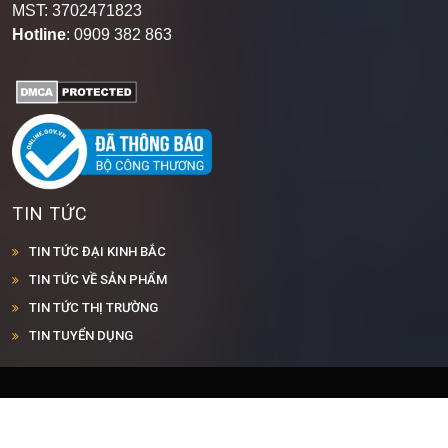
Chiêu, Phường Dĩ An, Thành Phố Hồ Chí Minh
.
MST: 3702471823
Hotline
: 0909 382 863
TIN TỨC
TIN TỨC ĐẠI KINH BẮC
TIN TỨC VỀ SẢN PHẨM
TIN TỨC THỊ TRƯỜNG
TIN TUYỂN DỤNG