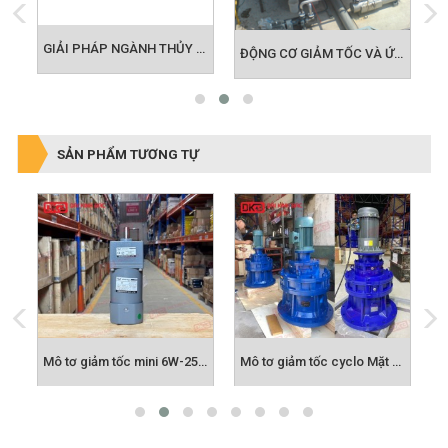
GIẢI PHÁP MOTOR CHO NGÀNH LOGISTIC
GIẢI PHÁP NGÀNH THỦY LỢI - NÔNG NGHIỆP
ĐỘNG CƠ GIẢM TỐC VÀ ỨNG DỤNG BỂ ADF TRONG LĨNH VỰC MÔI TRƯỜNG
SẢN PHẨM TƯƠNG TỰ
Mô tơ giảm tốc trục vuông góc
Mô tơ giảm tốc mini 6W-250W
Mô tơ giảm tốc cyclo Mặt Bích