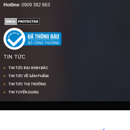
Hotline
: 0909 382 863
TIN TỨC
TIN TỨC ĐẠI KINH BẮC
TIN TỨC VỀ SẢN PHẨM
TIN TỨC THỊ TRƯỜNG
TIN TUYỂN DỤNG