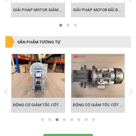
GIẢI PHÁP MOTOR GIẢM TỐC CHO NGÀNH MÔI TRƯỜNG
GIẢI PHÁP MOTOR BÃI ĐẬU XE THÔNG MINH
ĐỘNG CƠ GIẢM TỐC VÀ ỨNG DỤNG BỂ ADF TRONG LĨNH VỰC MÔI TRƯỜNG
SẢN PHẨM TƯƠNG TỰ
ĐỘNG CƠ GIẢM TỐC CỐT ÂM NMRV 063
ĐỘNG CƠ GIẢM TỐC CỐT ÂM NMRV 075
ĐỘNG CƠ GIẢM TỐC CỐT ÂM NMRV 090