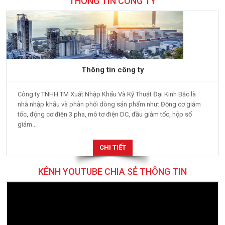
THÔNG TIN CÔNG TY
Thông tin công ty
Công ty TNHH TM Xuất Nhập Khẩu Và Kỹ Thuật Đại Kinh Bắc là
nhà nhập khẩu và phân phối dòng sản phẩm như: Động cơ giảm
tốc, động cơ điện 3 pha, mô tơ điện DC, đầu giảm tốc, hộp số
giảm...
CHI TIẾT
KÊNH YOUTUBE CHIA SẺ THÔNG TIN