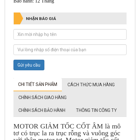
Bảo hành: 12 Tháng
NHẬN BÁO GIÁ
Gửi yêu cầu
CHI TIẾT SẢN PHẨM
CÁCH THỨC MUA HÀNG
CHÍNH SÁCH GIAO HÀNG
CHÍNH SÁCH BẢO HÀNH
THÔNG TIN CÔNG TY
MOTOR GIẢM TỐC CỐT ÂM là mô
tơ có trục la ra trục rỗng và vuông góc
với thân motor tơ. Motor giảm tốc cốt