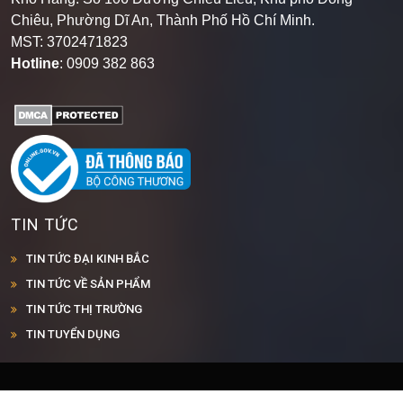
Chiêu, Phường Dĩ An, Thành Phố Hồ Chí Minh
.
MST: 3702471823
Hotline
: 0909 382 863
TIN TỨC
TIN TỨC ĐẠI KINH BẮC
TIN TỨC VỀ SẢN PHẨM
TIN TỨC THỊ TRƯỜNG
TIN TUYỂN DỤNG