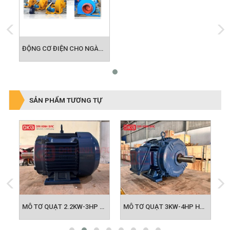
ĐỘNG CƠ ĐIỆN CHO NGÀNH QUẠT CÔNG NGHIỆP
SẢN PHẨM TƯƠNG TỰ
.5KW-2HP HYOSUNG HÀN QUỐC
MÔ TƠ QUẠT 2.2KW-3HP HYOSUNG HÀN QUỐC
MÔ TƠ QUẠT 3KW-4HP HYOSUNG HÀN QUỐC