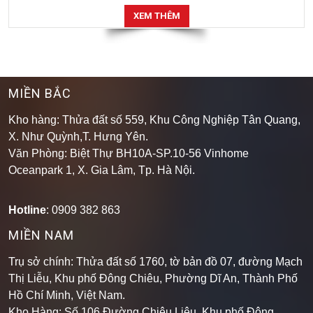
XEM THÊM
MIỀN BẮC
Kho hàng: Thửa đất số 559, Khu Công Nghiệp Tân Quang,
X. Như Quỳnh,T. Hưng Yên.
Văn Phòng: Biệt Thự BH10A-SP.10-56 Vinhome
Oceanpark 1, X. Gia Lâm, Tp. Hà Nội.
Hotline
: 0909 382 863
MIỀN NAM
Trụ sở chính: Thửa đất số 1760, tờ bản đồ 07, đường Mạch
Thị Liễu, Khu phố Đông Chiêu, Phường Dĩ An, Thành Phố
Hồ Chí Minh, Việt Nam.
Kho Hàng: Số 106 Đường Chiêu Liêu, Khu phố Đông