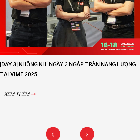
[DAY 2] SỨC NÓNG NGÀY THỨ 2 VẪN ĐANG LAN TOẢ -
VIMF 2025 – BẮC GIANG!
XEM THÊM