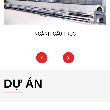
NGÀNH NGHIỀN ĐÁ, CÁT NHÂN TẠO
DỰ ÁN