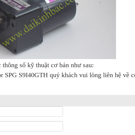
hông số kỹ thuật cơ bản như sau:
or SPG S9I40GTH
quý khách vui lòng liên hệ về cô