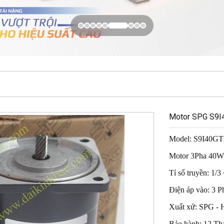
Motor SPG S9
Model:
S9I40G
Motor 3Pha 40W
Tỉ số truyền: 1/3
Điện áp vào: 3 
Xuất xứ: SPG -
Bảo hành: 12 Th