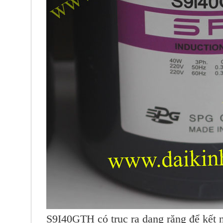
S9I40GTH có trục ra dạng răng để kết nố