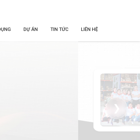
DỤNG
DỰ ÁN
TIN TỨC
LIÊN HỆ
⏸ Tạm dừng
❯