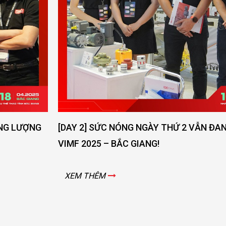
[DAY 2] SỨC NÓNG NGÀY THỨ 2 VẪN ĐANG LAN TOẢ -
VIMF 2025 – BẮC GIANG!
XEM THÊM