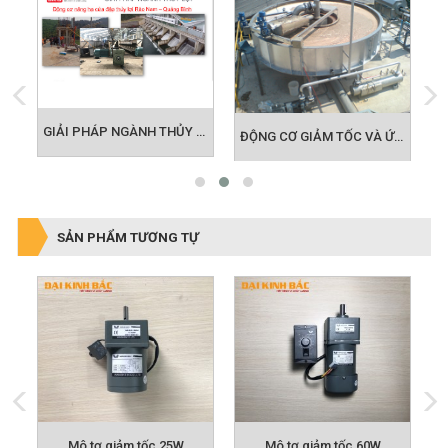
GIẢI PHÁP MOTOR CHO NGÀNH LOGISTIC
GIẢI PHÁP NGÀNH THỦY LỢI - NÔNG NGHIỆP
ĐỘNG CƠ GIẢM TỐC VÀ ỨNG DỤNG BỂ ADF TRONG LĨNH VỰC MÔI TRƯỜNG
SẢN PHẨM TƯƠNG TỰ