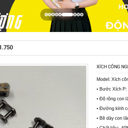
1.750
XÍCH CÔNG NGH
Model: Xích cô
• Bước Xích P
• Độ rộng con 
• Đường kính c
• Bề dày con l
• Chất liệu: 4