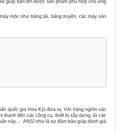
m sẽ giúp bạn tìm được sản phẩm phù hợp cho ứng
ại máy móc như băng tải, băng truyền, các máy sản
huẩn quốc gia Hoa Kỳ) đưa ra. Với hàng nghìn các
m thanh đến các công cụ, thiết bị xây dựng, từ các
huẩn này… ANSI như là sự đảm bảo giúp đánh giá