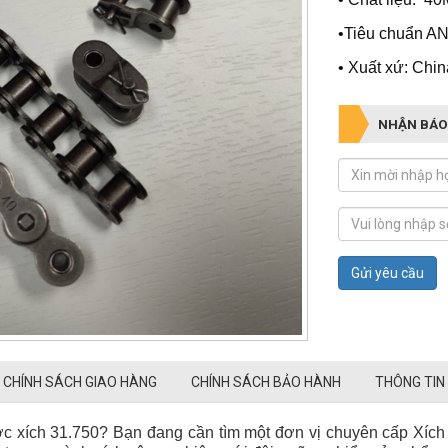
•Tiêu chuẩn A
• Xuất xứ: Chin
NHẬN BÁO
Gửi yêu cầu
CHÍNH SÁCH GIAO HÀNG
CHÍNH SÁCH BẢO HÀNH
THÔNG TIN
c xích 31.750? Bạn đang cần tìm một đơn vị chuyên cấp Xích