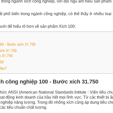
u trong ngành xích công nghiệp, với đội ngũ am hiểu sản phẩ
rất phổ biến trong ngành công nghiệp, có thể thấy ở nhiều lo
 dưới để hiểu rõ hơn về sản phẩm Xích 100:
00 - Bước xích 31.750
ích 31.750
h 31.750
750
đâu?
h công nghiệp 100
- Bước xích 31.750
hức ANSI (American National Standards Intitute : Viện tiêu c
ạt động kinh doanh của hầu hết mọi lĩnh vực. Từ các thiết bị â
 nghiệp năng lượng. Trong đó nhông xích cũng áp dụng tiêu c
các tiêu chuẩn chất lượng.