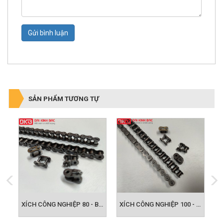
Gửi bình luận
SẢN PHẨM TƯƠNG TỰ
XÍCH CÔNG NGHIỆP 60 - BƯỚC XÍCH 19.050
XÍCH CÔNG NGHIỆP 80 - BƯỚC XÍCH 25.400
XÍCH CÔNG NGHIỆP 100 - BƯỚC XÍCH 31.750