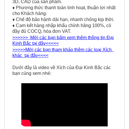
3D, CAD của sản phẩm.
♦
Phương thức thanh toán linh hoạt, thuận lợi nhất
cho Khách hàng.
♦
Chế độ bảo hành dài hạn, nhanh chóng kịp thời.
♦
Cam kết hàng nhập khẩu chính hãng 100%, có
đầy đủ COCQ, hóa đơn VAT.
>>>>>> Mời các bạn bấm xem thêm thông tin Đại
Kinh Bắc tại đây<<<<<
>>>>>Mời các bạn tham khảo thêm các loại Xích
khác tại đây<<<<
Dưới đây là video về Xích của Đại Kinh Bắc các
bạn cùng xem nhé: