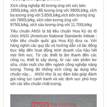
Xích công nghiệp 40 tương ứng với sức kéo
1950Lb/kg, xích đôi tương ứng với 3900Lb/kg,
xích
ba tương ứng với 5.850Lb/kg,
xích bốn tương ứng
với 7800Lb/kg,
xích năm tương ứng với
9750Lb/kg,
xích sáu tương ứng với 11.700Lb/kg
Tiêu chuẩn ANSI là bộ tiêu chuẩn Hoa Kỳ do tổ
chức ANSI (American National Standards Intitute :
Viện tiêu chuẩn quốc gia Hoa Kỳ) đưa ra. Với
hàng nghìn các quy tắc và hướng dẫn có tác động
trực tiếp đến hoạt động kinh doanh của hầu hết
mọi lĩnh vực. Từ các thiết bị âm thanh đến các
công cụ, thiết bị xây dựng, từ các sản phẩm bơ
sữa, chăn nuôi cho đến ngành công nghiệp năng
lượng. Trong đó nhông xích cũng áp dụng tiêu
chuẩn này… ANSI như là sự đảm bảo giúp đánh
giá năng lực cạnh tranh và xác định sực phù hợp
với các tiêu chuẩn chất lượng.