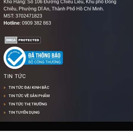
Kho Hàng: Số 106 Đường Chiêu Liêu, Khu phố Đông
Chiêu, Phường Dĩ An, Thành Phố Hồ Chí Minh
.
MST: 3702471823
Hotline
: 0909 382 863
TIN TỨC
TIN TỨC ĐẠI KINH BẮC
TIN TỨC VỀ SẢN PHẨM
TIN TỨC THỊ TRƯỜNG
TIN TUYỂN DỤNG