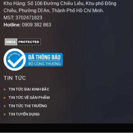
Kho Hàng: Số 106 Đường Chiêu Liêu, Khu phố Đông
Chiêu, Phường Dĩ An, Thành Phố Hồ Chí Minh
.
MST: 3702471823
Hotline
: 0909 382 863
TIN TỨC
TIN TỨC ĐẠI KINH BẮC
TIN TỨC VỀ SẢN PHẨM
TIN TỨC THỊ TRƯỜNG
TIN TUYỂN DỤNG