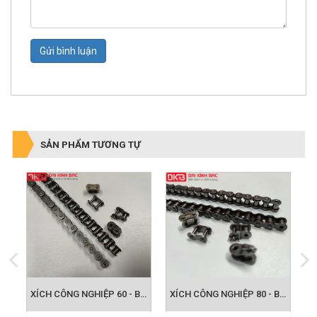
Gửi bình luận
SẢN PHẨM TƯƠNG TỰ
XÍCH CÔNG NGHIỆP 50 - BƯỚC XÍCH 15.875
XÍCH CÔNG NGHIỆP 60 - BƯỚC XÍCH 19.050
XÍCH CÔNG NGHIỆP 80 - BƯỚC XÍCH 25.400