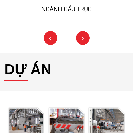
NGÀNH NGHIỀN ĐÁ, CÁT NHÂN TẠO
DỰ ÁN