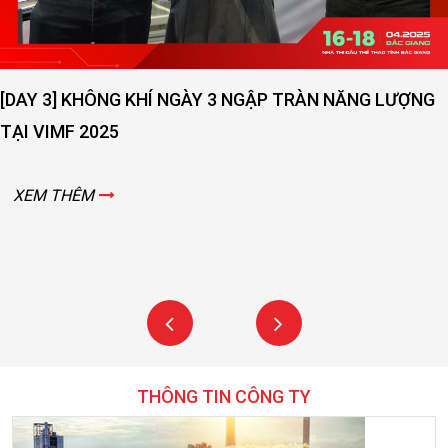
[DAY 2] SỨC NÓNG NGÀY THỨ 2 VẪN ĐANG LAN TOẢ -
VIMF 2025 – BẮC GIANG!
XEM THÊM
THÔNG TIN CÔNG TY