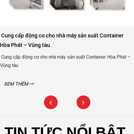
Động cơ nâng hạ cửa đập thủy lợi Rào Nam – Quảng
Bình
Động cơ nâng hạ cửa đập thủy lợi Rào Nam – Quảng Bình
XEM THÊM
TIN TỨC NỔI BẬT