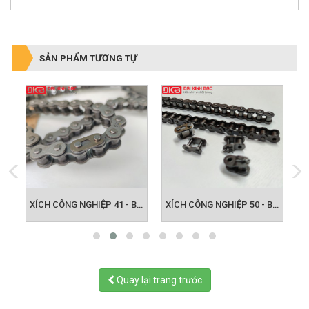
SẢN PHẨM TƯƠNG TỰ
XÍCH CÔNG NGHIỆP 40 - BƯỚC XÍCH 12.700
XÍCH CÔNG NGHIỆP 41 - BƯỚC XÍCH 12.700
XÍCH CÔNG NGHIỆP 50 - BƯỚC XÍCH 15.875
Quay lại trang trước