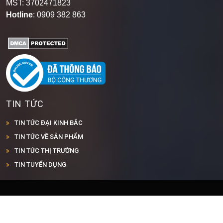
MST: 3702471823
Hotline
: 0909 382 863
TIN TỨC
TIN TỨC ĐẠI KINH BẮC
TIN TỨC VỀ SẢN PHẨM
TIN TỨC THỊ TRƯỜNG
TIN TUYỂN DỤNG