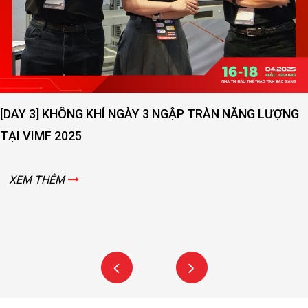
NG
[DAY 2] SỨC NÓNG NGÀY THỨ 2 VẪN ĐANG LAN T
VIMF 2025 – BẮC GIANG!
XEM THÊM