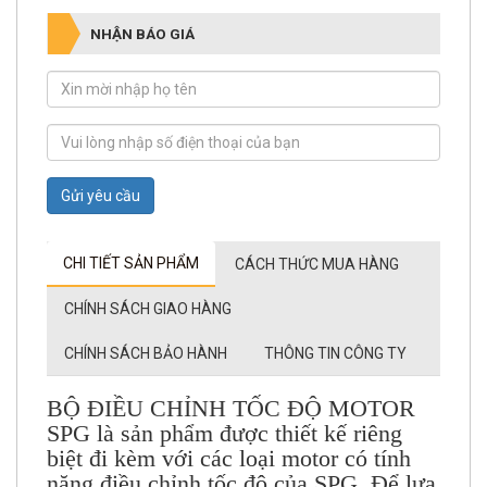
NHẬN BÁO GIÁ
Gửi yêu cầu
CHI TIẾT SẢN PHẨM
CÁCH THỨC MUA HÀNG
CHÍNH SÁCH GIAO HÀNG
CHÍNH SÁCH BẢO HÀNH
THÔNG TIN CÔNG TY
BỘ ĐIỀU CHỈNH TỐC ĐỘ MOTOR
SPG là sản phẩm được thiết kế riêng
biệt đi kèm với các loại motor có tính
năng điều chỉnh tốc độ của SPG. Để lựa