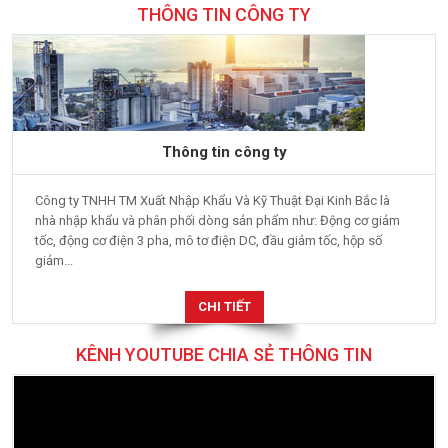
THÔNG TIN CÔNG TY
Thông tin công ty
Công ty TNHH TM Xuất Nhập Khẩu Và Kỹ Thuật Đại Kinh Bắc là
nhà nhập khẩu và phân phối dòng sản phẩm như: Động cơ giảm
tốc, động cơ điện 3 pha, mô tơ điện DC, đầu giảm tốc, hộp số
giảm...
CHI TIẾT
KÊNH YOUTUBE CHIA SẺ THÔNG TIN