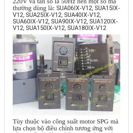
220V và tần số là 50Hz nên một số mã
thường dùng là:
SUA06IX-V12, SUA15IX-
V12, SUA25IX-V12, SUA40IX-V12,
SUA60IX-V12, SUA90IX-V12, SUA120IX-
V12, SUA150IX-V12, SUA180IX-V12
Tùy thuộc vào công suất motor SPG mà
lựa chọn bộ điều chỉnh tương ứng với