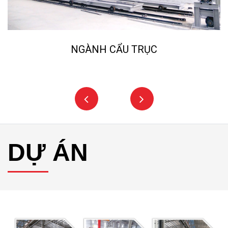
NGÀNH NGHIỀN ĐÁ, CÁT NHÂN TẠO
DỰ ÁN