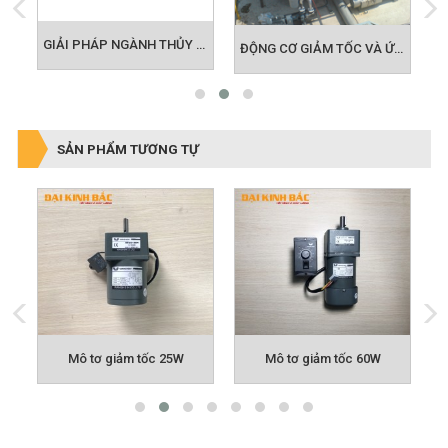
GIẢI PHÁP MOTOR CHO NGÀNH LOGISTIC
GIẢI PHÁP NGÀNH THỦY LỢI - NÔNG NGHIỆP
ĐỘNG CƠ GIẢM TỐC VÀ ỨNG DỤNG BỂ ADF TRONG LĨNH VỰC MÔI TRƯỜNG
SẢN PHẨM TƯƠNG TỰ
Mô tơ giảm tốc 25W
Mô tơ giảm tốc 60W