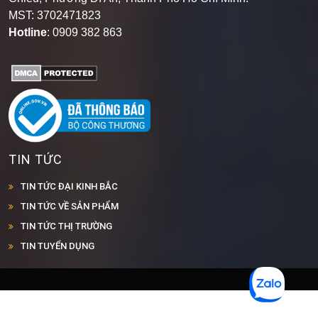
MST: 3702471823
Hotline
: 0909 382 863
TIN TỨC
TIN TỨC ĐẠI KINH BẮC
TIN TỨC VỀ SẢN PHẨM
TIN TỨC THỊ TRƯỜNG
TIN TUYỂN DỤNG