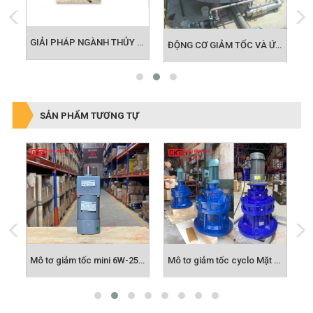
GIẢI PHÁP MOTOR CHO NGÀNH LOGISTIC
GIẢI PHÁP NGÀNH THỦY LỢI - NÔNG NGHIỆP
ĐỘNG CƠ GIẢM TỐC VÀ ỨNG DỤNG BỂ ADF TRONG LĨNH VỰC MÔI TRƯỜNG
SẢN PHẨM TƯƠNG TỰ
Mô tơ giảm tốc trục vuông góc
Mô tơ giảm tốc mini 6W-250W
Mô tơ giảm tốc cyclo Mặt Bích