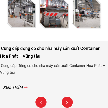
tainer
Động cơ nâng hạ cửa đập thủy lợi Rào Na
Bình
Hòa Phát –
Động cơ nâng hạ cửa đập thủy lợi Rào Nam – Quả
XEM THÊM