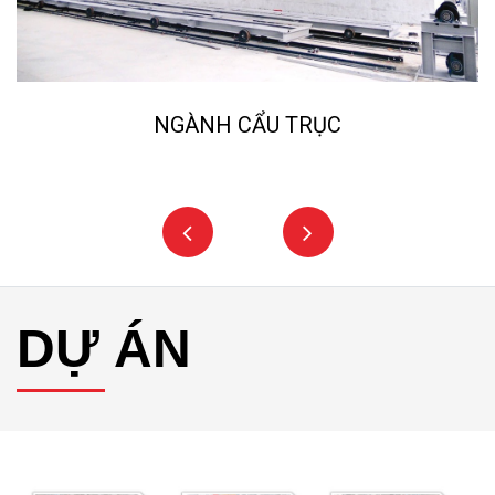
NGÀNH NGHIỀN ĐÁ, CÁT NHÂN 
DỰ ÁN