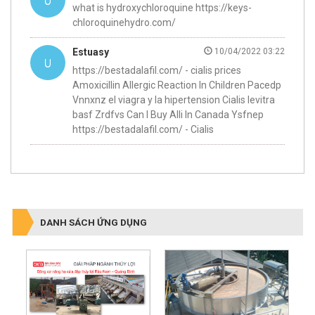
what is hydroxychloroquine https://keys-
chloroquinehydro.com/
Estuasy
10/04/2022 03:22
https://bestadalafil.com/ - cialis prices
Amoxicillin Allergic Reaction In Children Pacedp
Vnnxnz el viagra y la hipertension Cialis levitra
basf Zrdfvs Can I Buy Alli In Canada Ysfnep
https://bestadalafil.com/ - Cialis
DANH SÁCH ỨNG DỤNG