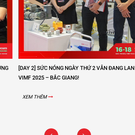
[DAY 2] SỨC NÓNG NGÀY THỨ 2 VẪN ĐANG LAN TOẢ -
VIMF 2025 – BẮC GIANG!
XEM THÊM