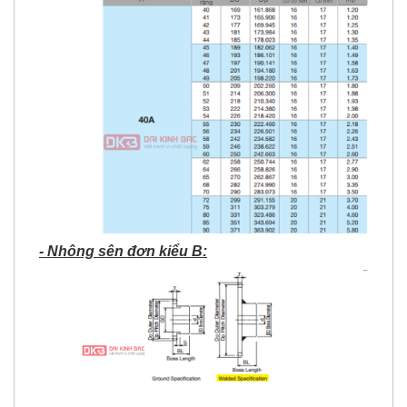
- Nhông sên đơn kiểu B: