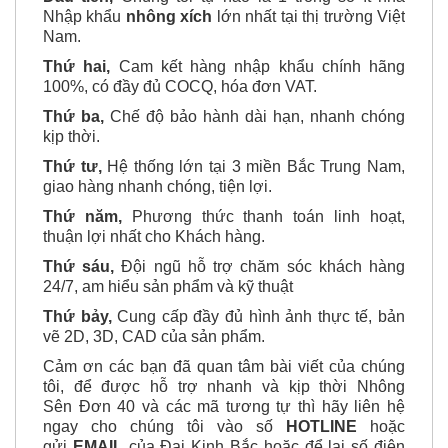
Đầu tiên,
Chúng tôi tự hào là 1 trong số ít nhà
Nhập khẩu
nhông xích
lớn nhất tại thị trường Việt
Nam.
Thứ hai,
Cam kết hàng nhập khẩu chính hãng
100%, có đầy đủ COCQ, hóa đơn VAT.
Thứ ba,
Chế độ bảo hành dài hạn, nhanh chóng
kịp thời.
Thứ tư,
Hệ thống lớn tại 3 miền Bắc Trung Nam,
giao hàng nhanh chóng, tiện lợi.
Thứ năm,
Phương thức thanh toán linh hoạt,
thuận lợi nhất cho Khách hàng.
Thứ sáu,
Đội ngũ hỗ trợ chăm sóc khách hàng
24/7, am hiểu sản phẩm và kỹ thuật
Thứ bảy,
Cung cấp đầy đủ hình ảnh thực tế, bản
vẽ 2D, 3D, CAD của sản phẩm.
Cảm ơn các bạn đã quan tâm bài viết của chúng
tôi, để được hỗ trợ nhanh và kịp thời Nhông
Sên Đơn 40 và các mã tương tự thì hãy liên hệ