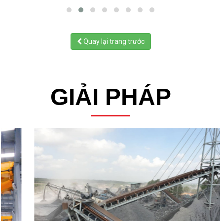
XÍCH CÔNG NGHIỆP 40 - BƯỚC XÍCH 12.700
XÍCH CÔNG NGHIỆP 41 - BƯỚC XÍCH 12.700
XÍCH CÔNG NGHIỆP 50 - BƯỚC XÍCH 15.875
Quay lại trang trước
GIẢI PHÁP