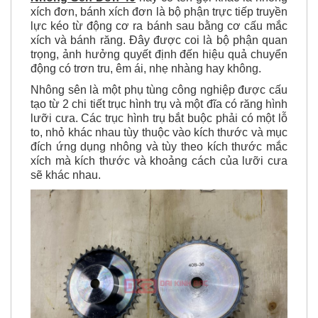
Nhông Sên Đơn 40
hay có tên gọi khác là nhông
xích đơn, bánh xích đơn là bộ phận trực tiếp truyền
lực kéo từ động cơ ra bánh sau bằng cơ cấu mắc
xích và bánh răng. Đây được coi là bộ phận quan
trọng, ảnh hưởng quyết định đến hiệu quả chuyển
động có trơn tru, êm ái, nhẹ nhàng hay không.
Nhông sên là một phụ tùng công nghiệp được cấu
tạo từ 2 chi tiết trục hình trụ và một đĩa có răng hình
lưỡi cưa. Các trục hình trụ bắt buộc phải có một lỗ
to, nhỏ khác nhau tùy thuộc vào kích thước và mục
đích ứng dụng nhông và tùy theo kích thước mắc
xích mà kích thước và khoảng cách của lưỡi cưa
sẽ khác nhau.