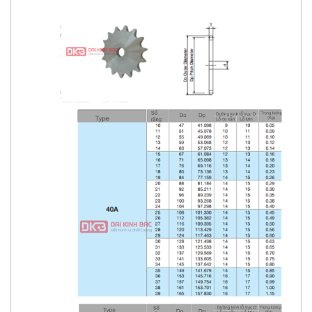
- Nhông sên đơn kiểu A
: